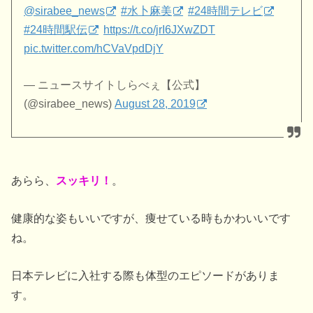
@sirabee_news
#水卜麻美
#24時間テレビ
#24時間駅伝
https://t.co/jrI6JXwZDT
pic.twitter.com/hCVaVpdDjY
— ニュースサイトしらべぇ【公式】
(@sirabee_news)
August 28, 2019
あらら、
スッキリ！
。
健康的な姿もいいですが、痩せている時もかわいいです
ね。
日本テレビに入社する際も体型のエピソードがありま
す。