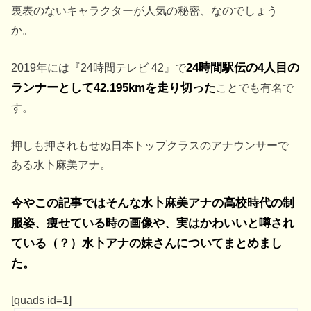
裏表のないキャラクターが人気の秘密、なのでしょう
か。
2019年には『24時間テレビ 42』で
24時間駅伝の4人目の
ランナーとして42.195kmを走り切った
ことでも有名で
す。
押しも押されもせぬ日本トップクラスのアナウンサーで
ある水卜麻美アナ。
今やこの記事ではそんな水卜麻美アナの
高校時代
の
制
服姿
、
痩せている時
の画像や、実はかわいいと噂され
ている（？）
水卜アナの妹
さんについてまとめまし
た。
[quads id=1]