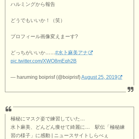
ハルミングから報告
どうでもいいか！（笑）
プロフィール画像変えまーす?
どっちがいいか……
#水卜麻美アナ
pic.twitter.com/XWO8mEqh2B
— haruming boiprisf (@boiprisf)
August 25, 2019
極秘にマスク姿で練習していた…
水卜麻美、どんどん痩せて綺麗に… 駅伝「極秘練
習の様子」に感動 | ニュースサイトしらべぇ