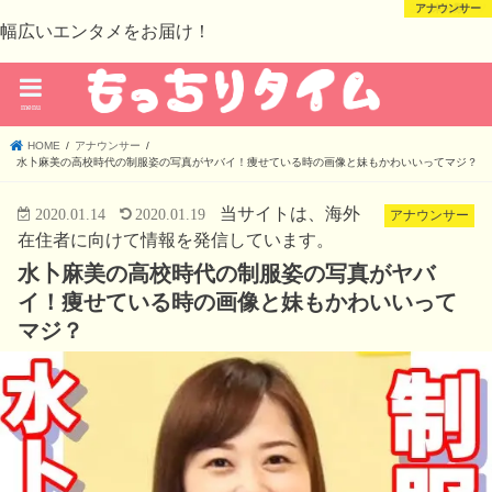
芸能・スポーツ
芸能・スポーツ
アナウンサー
未分類
幅広いエンタメをお届け！
menu
HOME
アナウンサー
水卜麻美の高校時代の制服姿の写真がヤバイ！痩せている時の画像と妹もかわいいってマジ？
当サイトは、海外
2020.01.14
2020.01.19
アナウンサー
在住者に向けて情報を発信しています。
水卜麻美の高校時代の制服姿の写真がヤバ
イ！痩せている時の画像と妹もかわいいって
マジ？