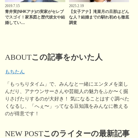
2019.7.15
2025.2.19
青井実(NHKアナ)の実家がセレブ
【女子アナ】滝菜月の旦那はどん
でスゴイ！家系図と歴代彼女や結
な人？結婚までの馴れ初めも徹底
婚してい…
調査
ABOUT
この記事をかいた人
もちたん
「もっちりタイム」で、みんなと一緒にエンタメを楽し
んだり、アナウンサーさんや芸能人の魅力をふか〜く掘
りさげたりするのが大好き！ 気になることはすぐ調べた
くなるし、「へぇ〜」ってなる豆知識をみんなに教える
のが得意です！
NEW POST
このライターの最新記事