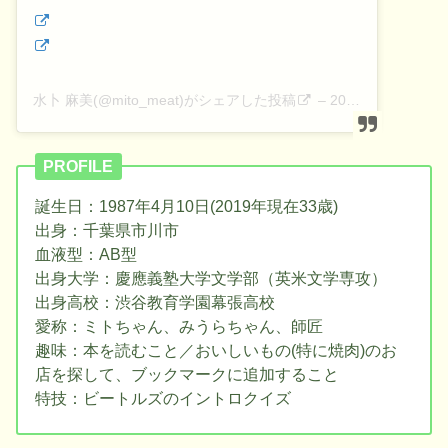
水卜 麻美(@mito_meat)がシェアした投稿
–
2019年 8月月24日午前6時44分PDT
PROFILE
誕生日：1987年4月10日(2019年現在33歳)
出身：千葉県市川市
血液型：AB型
出身大学：慶應義塾大学文学部（英米文学専攻）
出身高校：渋谷教育学園幕張高校
愛称：ミトちゃん、みうらちゃん、師匠
趣味：本を読むこと／おいしいもの(特に焼肉)のお
店を探して、ブックマークに追加すること
特技：ビートルズのイントロクイズ