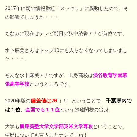
2017年に朝の情報番組「スッキリ」に異動したので、そ
の影響でしょうか・・・
ちなみに現在はテレビ朝日の弘中綾香アナが首位です。
水卜麻美さんはトップ10にも入らなくなってしまいまし
た・・・。
そんな水卜麻美アナですが、出身高校は
渋谷教育学園幕
張高等学校
というところです。
2020年版の
偏差値は76
（！）ということで、
千葉県内で
は１位
、
全国でも１１位
という超難関校の出身。
大学も
慶應義塾大学文学部英米文学専攻
ということで、
学歴についても言うことナシですね！