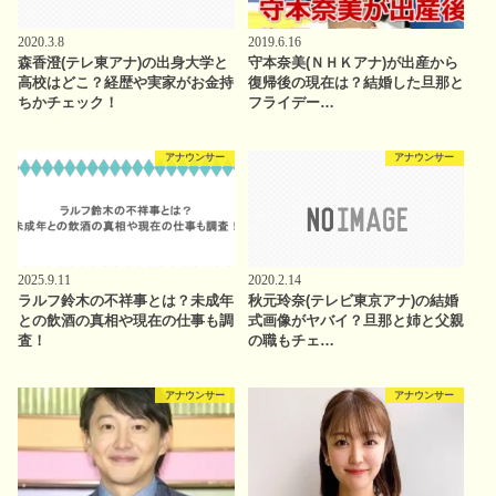
2020.3.8
2019.6.16
森香澄(テレ東アナ)の出身大学と
守本奈美(ＮＨＫアナ)が出産から
高校はどこ？経歴や実家がお金持
復帰後の現在は？結婚した旦那と
ちかチェック！
フライデー…
アナウンサー
アナウンサー
2025.9.11
2020.2.14
ラルフ鈴木の不祥事とは？未成年
秋元玲奈(テレビ東京アナ)の結婚
との飲酒の真相や現在の仕事も調
式画像がヤバイ？旦那と姉と父親
査！
の職もチェ…
アナウンサー
アナウンサー