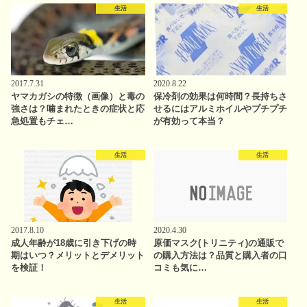
生活
生活
2017.7.31
2020.8.22
ヤマカガシの特徴（画像）と毒の
保冷剤の効果は何時間？長持ちさ
強さは？噛まれたときの症状と応
せるにはアルミホイルやプチプチ
急処置もチェ…
が有効って本当？
生活
生活
2017.8.10
2020.4.30
成人年齢が18歳に引き下げの時
原価マスク(トリニティ)の通販で
期はいつ？メリットとデメリット
の購入方法は？品質と購入者の口
を検証！
コミも気に…
生活
生活