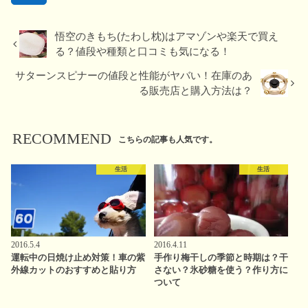
悟空のきもち(たわし枕)はアマゾンや楽天で買え
る？値段や種類と口コミも気になる！
サターンスピナーの値段と性能がヤバい！在庫のあ
る販売店と購入方法は？
RECOMMEND
こちらの記事も人気です。
生活
生活
2016.5.4
2016.4.11
運転中の日焼け止め対策！車の紫
手作り梅干しの季節と時期は？干
外線カットのおすすめと貼り方
さない？氷砂糖を使う？作り方に
ついて