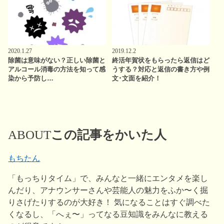
2020.1.27
2019.12.2
除菌は意味がない？正しい除菌と
終活年賀状をもらったら返信はど
アルコール消毒の方法を知って感
うする？対応と返信の書き方や例
染から予防し…
文･文面を紹介！
ABOUT
この記事をかいた人
もちたん
「もっちりタイム」で、みんなと一緒にエンタメを楽し
んだり、アナウンサーさんや芸能人の魅力をふか〜く掘
りさげたりするのが大好き！ 気になることはすぐ調べた
くなるし、「へぇ〜」ってなる豆知識をみんなに教える