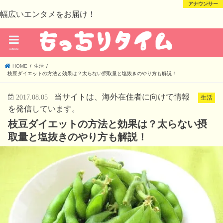
芸能・スポーツ
芸能・スポーツ
アナウンサー
未分類
幅広いエンタメをお届け！
menu
HOME
生活
枝豆ダイエットの方法と効果は？太らない摂取量と塩抜きのやり方も解説！
当サイトは、海外在住者に向けて情報
2017.08.05
生活
を発信しています。
枝豆ダイエットの方法と効果は？太らない摂
取量と塩抜きのやり方も解説！