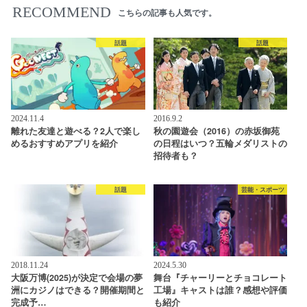
RECOMMEND
こちらの記事も人気です。
話題
話題
2024.11.4
2016.9.2
離れた友達と遊べる？2人で楽し
秋の園遊会（2016）の赤坂御苑
めるおすすめアプリを紹介
の日程はいつ？五輪メダリストの
招待者も？
話題
芸能・スポーツ
2018.11.24
2024.5.30
大阪万博(2025)が決定で会場の夢
舞台『チャーリーとチョコレート
洲にカジノはできる？開催期間と
工場』キャストは誰？感想や評価
完成予…
も紹介