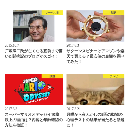
ノーベル賞
話題
2015.10.7
2017.8.3
戸塚洋二氏が亡くなる直前まで書
サターンスピナーはアマゾンや楽
いた闘病記のブログがスゴイ！
天で買える？最安値の金額を調べ
てみた！
話題
テレビ
2017.8.3
2017.3.21
スーパーマリオオデッセイ10歳
月曜から夜ふかしの5匹の動物の
以上の理由は？内容と年齢確認の
心理テストの結果が当たると話題
方法を検証！
に！