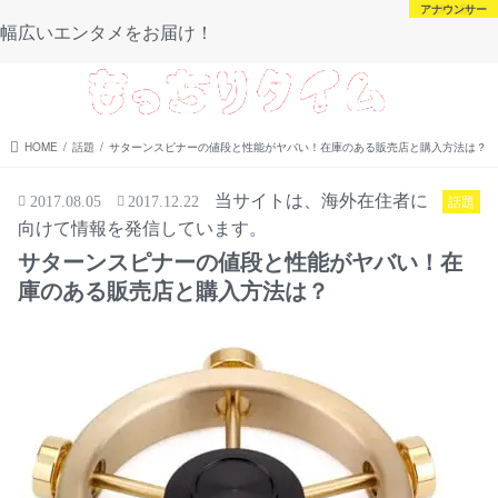
芸能・スポーツ
芸能・スポーツ
アナウンサー
未分類
幅広いエンタメをお届け！
menu
HOME
話題
サターンスピナーの値段と性能がヤバい！在庫のある販売店と購入方法は？
当サイトは、海外在住者に
話題
2017.08.05
2017.12.22
向けて情報を発信しています。
サターンスピナーの値段と性能がヤバい！在
庫のある販売店と購入方法は？