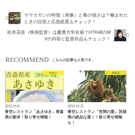
ヤマカガシの特徴（画像）と毒の強さは？噛まれた
ときの症状と応急処置もチェック！
松本花奈（映画監督）は慶應大学在籍？HTK48のM
Vの内容と監督作品もチェック！
RECOMMEND
こちらの記事も人気です。
グルメ
グルメ
2016.10.8
2016.10.21
青空レストラン「あさゆき」青森
青空レストラン「笠間の栗」茨城
県の新米！取り寄せ情報！
県の絶品な栗！！取り寄せ情報
も！