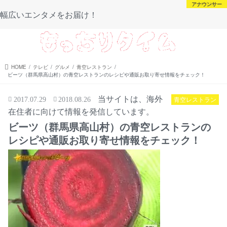
芸能・スポーツ
芸能・スポーツ
アナウンサー
未分類
幅広いエンタメをお届け！
menu
HOME
テレビ
グルメ
青空レストラン
ビーツ（群馬県高山村）の青空レストランのレシピや通販お取り寄せ情報をチェック！
当サイトは、海外
青空レストラン
2017.07.29
2018.08.26
在住者に向けて情報を発信しています。
ビーツ（群馬県高山村）の青空レストランの
レシピや通販お取り寄せ情報をチェック！