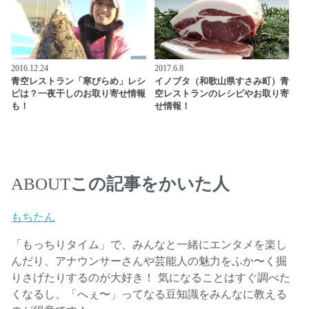
2016.12.24
2017.6.8
青空レストラン「寒びらめ」レシ
イノブタ（和歌山県すさみ町）青
ピは？一夜干しのお取り寄せ情報
空レストランのレシピやお取り寄
も！
せ情報！
この記事をかいた人
ABOUT
もちたん
「もっちりタイム」で、みんなと一緒にエンタメを楽し
んだり、アナウンサーさんや芸能人の魅力をふか〜く掘
りさげたりするのが大好き！ 気になることはすぐ調べた
くなるし、「へぇ〜」ってなる豆知識をみんなに教える