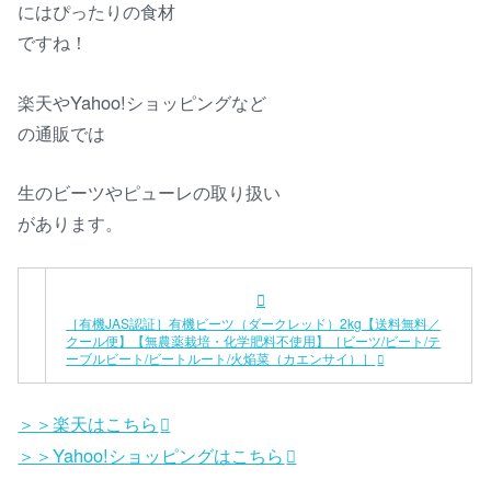
にはぴったりの食材
ですね！
楽天やYahoo!ショッピングなど
の通販では
生のビーツやピューレの取り扱い
があります。
［有機JAS認証］有機ビーツ（ダークレッド）2kg【送料無料／
クール便】【無農薬栽培・化学肥料不使用】［ビーツ/ビート/テ
ーブルビート/ビートルート/火焔菜（カエンサイ）］
＞＞楽天はこちら
＞＞Yahoo!ショッピングはこちら