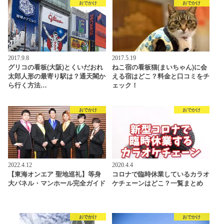
おでかけ
おでかけ
2017.9.8
2017.5.19
グリコの看板(大阪)とくいだおれ
ねこ宿の看板猫(まいちゃん)に会
太郎人形の最寄り駅は？通天閣か
える宿はどこ？料金と口コミをチ
ら行く方法…
ェック！
おでかけ
おでかけ
2022.4.12
2020.4.4
【東海オンエア 聖地巡礼】等身
コロナで臨時休業しているカラオ
大パネル・マンホール完全ガイド
ケチェーンはどこ？一覧まとめ
おでかけ
おでかけ