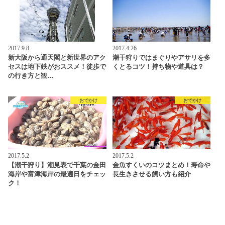
2017.9.8
2017.4.26
新大阪から通天閣と新世界のアク
潮干狩りではまぐりやアサリを多
セスは地下鉄がおススメ！徒歩で
くとるコツ！持ち物や道具は？
の行き方と観…
おでかけ
おでかけ
2017.5.2
2017.5.2
【潮干狩り】潮見表で千葉の金田
金魚すくいのコツまとめ！寿命や
海岸や富津海岸の最適日をチェッ
長生きさせる飼い方も紹介
ク！