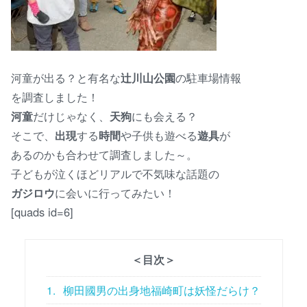
河童が出る？と有名な
辻川山公園
の駐車場情報
を調査しました！
河童
だけじゃなく、
天狗
にも会える？
そこで、
出現
する
時間
や子供も遊べる
遊具
が
あるのかも合わせて調査しました～。
子どもが泣くほどリアルで不気味な話題の
ガジロウ
に会いに行ってみたい！
[quads id=6]
＜目次＞
1.
柳田國男の出身地福崎町は妖怪だらけ？