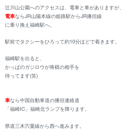
辻川山公園へのアクセスは、電車と車がありますが、
電車
ならJR山陽本線の姫路駅からJR播但線
に乗り換え福崎駅へ。
駅前でタクシーをひろって約10分ほどで着きます。
福崎駅を出ると、
かっぱのガジロウが将棋の相手を
待ってます(笑)
車
なら中国自動車道の播但連絡道
「福崎IC」福崎北ランプを降ります。
県道三木宍粟線から西へ進みます。