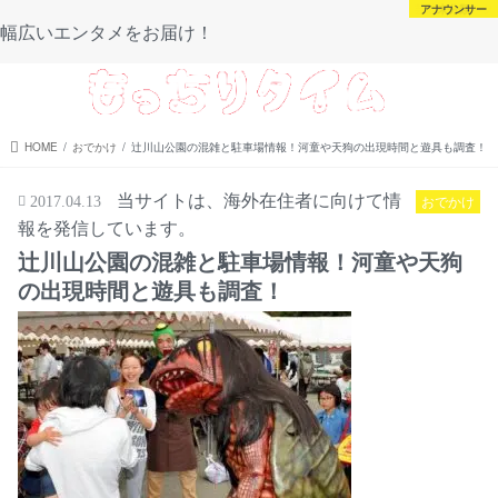
芸能・スポーツ
芸能・スポーツ
アナウンサー
未分類
幅広いエンタメをお届け！
menu
HOME
おでかけ
辻川山公園の混雑と駐車場情報！河童や天狗の出現時間と遊具も調査！
当サイトは、海外在住者に向けて情
おでかけ
2017.04.13
報を発信しています。
辻川山公園の混雑と駐車場情報！河童や天狗
の出現時間と遊具も調査！