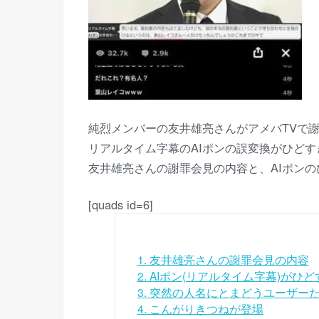
純烈メンバーの友井雄亮さんがアメバTVで
リアルタイム字幕のAIポンの誤変換がひど
友井雄亮さんの謝罪会見の内容と、AIポン
[quads id=6]
1.
友井雄亮さんの謝罪会見の内容
2.
AIポン(リアルタイム字幕)がひ
3.
突然の人名にとまどうユーザー
4.
こんがりきつねが登場