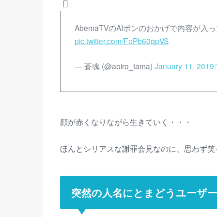
AbemaTVのAIポンのおかげで内容が入
pic.twitter.com/FpPb60qpVS
— 蒼魂 (@aoiro_tama)
January 11, 2019
顔が赤くなりながら生きていく・・・
ほんとシリアスな謝罪会見なのに、思わず笑
突然の人名にとまどうユーザ