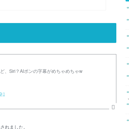
ど、Siri？AIポンの字幕がめちゃめちゃw
9
継されました。