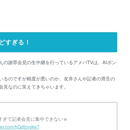
ひどすぎる！
の謝罪会見の生中継を行っているアメバTVは、AIポン
ているのですが精度が悪いのか、友井さんや記者の滑舌の
会見なのに笑えてきちゃいます。
白すぎて記者会見に集中できないｗ
itter.com/hQdfzvgke7