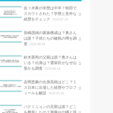
佐々木希の学歴は中卒？秋田で
スカウトされた？学歴と意外な
経歴をチェック
2026.07.24
長嶋茂雄の家族構成は？奥さん
は誰？子供たちの確執の噂を調
査
2026.06.28
鈴木憲和の父親は誰？奥さんは
いる？出身は？選挙区がなぜ山
形かも調査
2026.06.14
吉岡恵麻の出身高校はどこ？ミ
ス日本に出場した経歴やプロフ
ィールも解説
2026.05.30
パクミニョンの旦那は誰？どこ
を整形したの？激痩せの噂と現