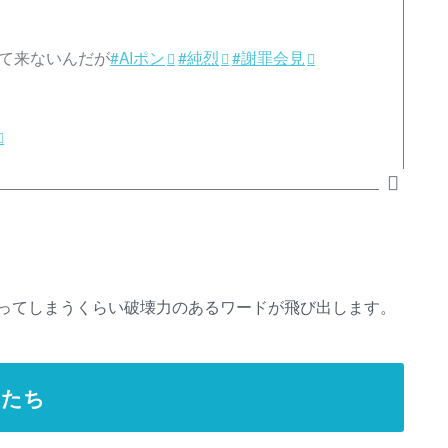
って来ないんだが
#AIポン
#純烈
#謝罪会見
ってしまうくらい破壊力のあるワードが飛び出します。
ーたち