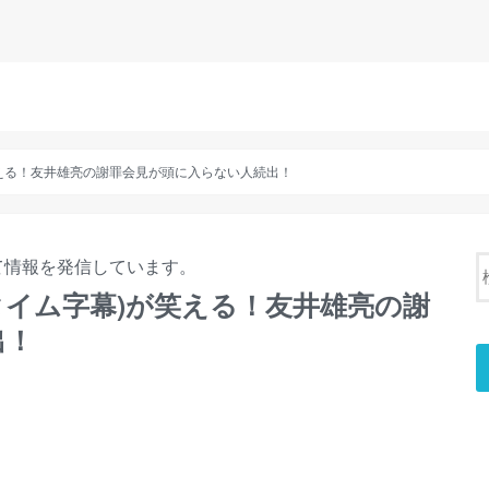
)が笑える！友井雄亮の謝罪会見が頭に入らない人続出！
て情報を発信しています。
アルタイム字幕)が笑える！友井雄亮の謝
出！