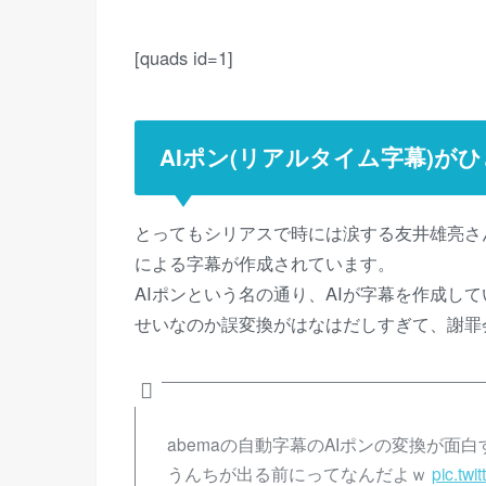
[quads id=1]
AIポン(リアルタイム字幕)が
とってもシリアスで時には涙する友井雄亮さん
による字幕が作成されています。
AIポンという名の通り、AIが字幕を作成し
せいなのか誤変換がはなはだしすぎて、謝罪
abemaの自動字幕のAIポンの変換が面
うんちが出る前にってなんだよｗ
pic.tw