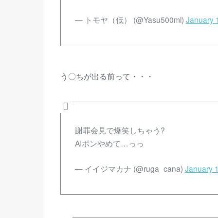
— トモヤ（低） (@Yasu500ml)
January 
う〇ちが出る前って・・・
謝罪会見で爆笑しちゃう?
AIポンやめて…っっ
— イイジマカナ (@ruga_cana)
January 