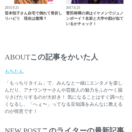
2015.9.21
2017.6.25
笹本恒子さん自宅で倒れて骨折し
菅田将暉の弟はイケメンでジュノ
リハビリ 現在は復帰？
ンボーイ？名前と大学や顔が似て
いるかチェック！
この記事をかいた人
ABOUT
もちたん
「もっちりタイム」で、みんなと一緒にエンタメを楽し
んだり、アナウンサーさんや芸能人の魅力をふか〜く掘
りさげたりするのが大好き！ 気になることはすぐ調べた
くなるし、「へぇ〜」ってなる豆知識をみんなに教える
のが得意です！
このライターの最新記事
NEW POST