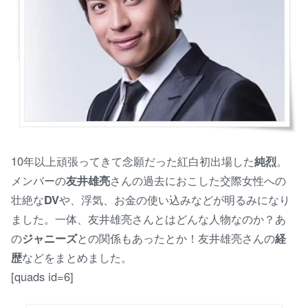
10年以上頑張ってきて念願だった紅白初出場した
純烈
。
メンバーの
友井雄亮
さんの過去におこした交際女性への
壮絶な
DV
や、浮気、お金の使い込みなどが明るみになり
ました。一体、友井雄亮さんとはどんな人物なのか？あ
の
ジャニーズ
との関係もあったとか！友井雄亮さんの
経
歴
などをまとめました。
[quads id=6]