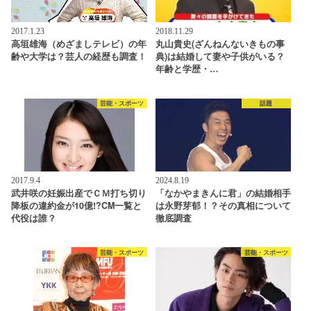
2017.1.23
2018.11.29
高垣雄海（めざましテレビ）の年
丸山貴史(ざんねんないきもの事
齢や大学は？芸人の経歴も調査！
典)は結婚して妻や子供がいる？
年齢と学歴・…
芸能・スポーツ
話題
2017.9.4
2024.8.19
武井咲の妊娠出産でＣＭ打ち切り
「なかやまきんに君」の結婚相手
降板の違約金が10億!?CM一覧と
は永野芽郁！？その真相について
代役は誰？
徹底調査
芸能・スポーツ
芸能・スポーツ