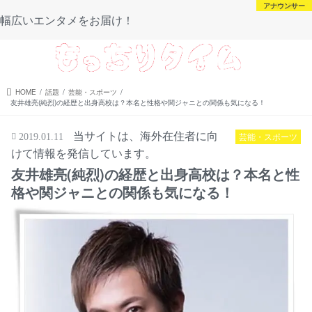
芸能・スポーツ
芸能・スポーツ
アナウンサー
未分類
幅広いエンタメをお届け！
menu
HOME
話題
芸能・スポーツ
友井雄亮(純烈)の経歴と出身高校は？本名と性格や関ジャニとの関係も気になる！
当サイトは、海外在住者に向
芸能・スポーツ
2019.01.11
けて情報を発信しています。
友井雄亮(純烈)の経歴と出身高校は？本名と性
格や関ジャニとの関係も気になる！