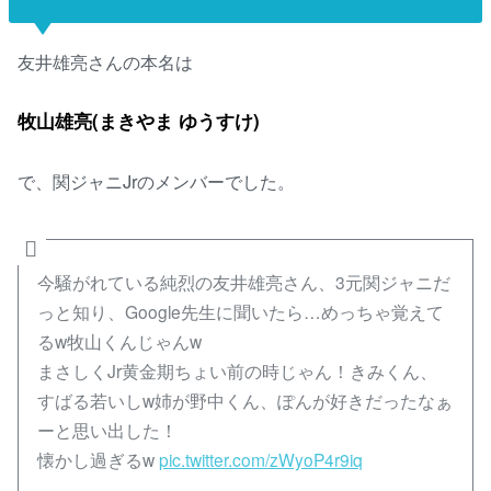
友井雄亮さんの本名は
牧山雄亮(まきやま ゆうすけ)
で、関ジャニJrのメンバーでした。
今騒がれている純烈の友井雄亮さん、3元関ジャニだ
っと知り、Google先生に聞いたら…めっちゃ覚えて
るw牧山くんじゃんw
まさしくJr黄金期ちょい前の時じゃん！きみくん、
すばる若いしw姉が野中くん、ぽんが好きだったなぁ
ーと思い出した！
懐かし過ぎるw
pic.twitter.com/zWyoP4r9iq