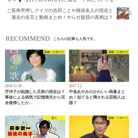
ご長寿早押しクイズの吉田ことや猪俣名人の現在と
過去の名言と動画まとめ！やらせ疑惑の真相は？
RECOMMEND
こちらの記事も人気です。
芸能・スポーツ
芸能・スポーツ
2018.11.28
2017.1.2
芹洋子が結婚した旦那の現在は？
中条あやみのかわいい画像まと
事故による病気で記憶喪失から完
め！似てると噂される芸能人は
全復帰したか…
誰？
芸人
芸能・スポーツ