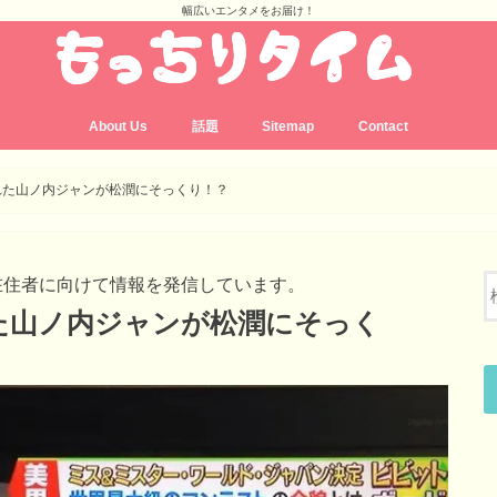
幅広いエンタメをお届け！
About Us
話題
Sitemap
Contact
れた山ノ内ジャンが松潤にそっくり！？
在住者に向けて情報を発信しています。
た山ノ内ジャンが松潤にそっく