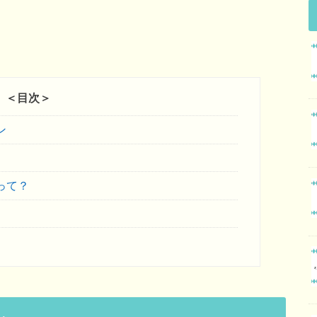
＜目次＞
ン
って？