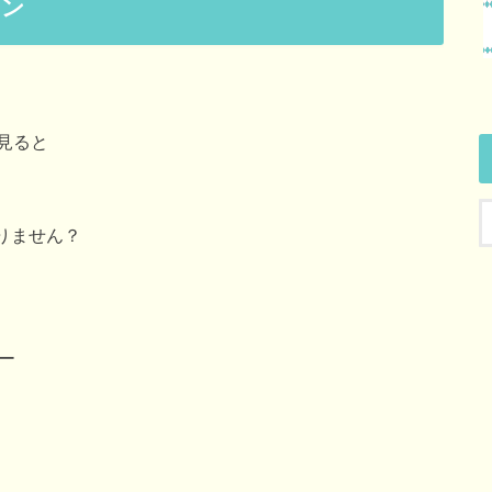
ャン
見ると
りません？
ー