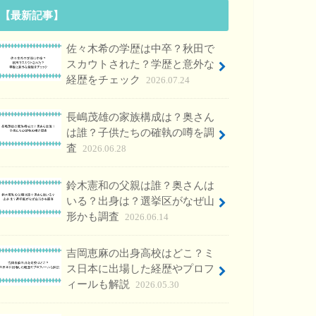
【最新記事】
佐々木希の学歴は中卒？秋田で
スカウトされた？学歴と意外な
経歴をチェック
2026.07.24
長嶋茂雄の家族構成は？奥さん
は誰？子供たちの確執の噂を調
査
2026.06.28
鈴木憲和の父親は誰？奥さんは
いる？出身は？選挙区がなぜ山
形かも調査
2026.06.14
吉岡恵麻の出身高校はどこ？ミ
ス日本に出場した経歴やプロフ
ィールも解説
2026.05.30