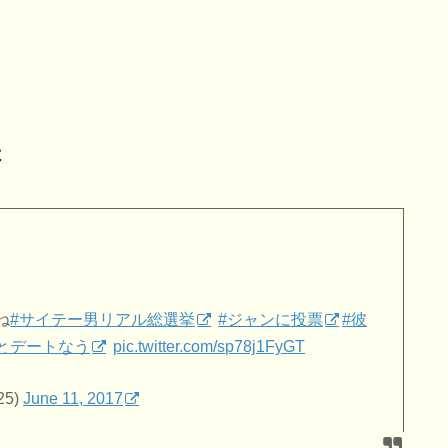
よ
ね
#サイテー男リアル総選挙
#ジャンに投票
#彼
とデートなう
pic.twitter.com/sp78j1FyGT
25)
June 11, 2017