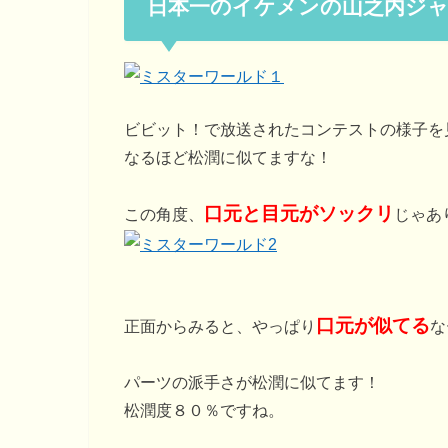
日本一のイケメンの山之内ジ
ビビット！で放送されたコンテストの様子を
なるほど松潤に似てますな！
口元と目元がソックリ
この角度、
じゃあ
口元が似てる
正面からみると、やっぱり
な
パーツの派手さが松潤に似てます！
松潤度８０％ですね。