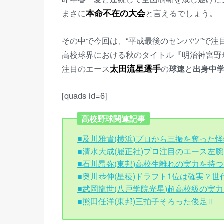
まさに
本命不在の大会
と言えるでしょう。
その中で今回は、“平成最後のセンバツ”で注
高校球界における秋のタイトル『明治神宮野
注目のエース
太田流星
選手
の
球速
と
出身中
[quads id=6]
高校野球関連記事
■及川雅貴(横浜)プロから三振を奪った
■清水大成(履正社)プロ注目のエース左腕
■石川昂弥(東邦)高校生離れの実力を持
■奥川恭伸(星稜)ドラフト1位は確実？
■武岡龍世(八戸学院光星)超高校級の実
■熊田任洋(東邦)三拍子そろった俊足