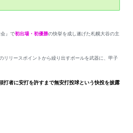
大会』で
初出場・初優勝
の快挙を成し遂げた札幌大谷の主
のリリースポイントから繰り出すボールを武器に、甲子
先頭打者に安打を許すまで無安打投球という快投を披露