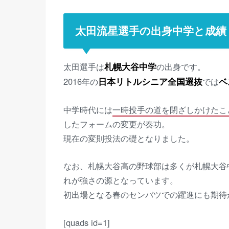
太田流星選手の出身中学と成績
太田選手は
札幌大谷中学
の出身です。
2016年の
日本リトルシニア全国選抜
では
ベ
中学時代には
一時投手の道を閉ざしかけたこ
したフォームの変更が奏功。
現在の変則投法の礎となりました。
なお、札幌大谷高の野球部は多くが札幌大谷
れが強さの源となっています。
初出場となる春のセンバツでの躍進にも期待
[quads id=1]