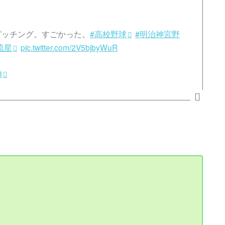
ピッチング。すごかった。
#高校野球
#明治神宮野
流星
pic.twitter.com/2V5bjbyWuR
8