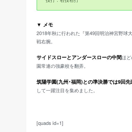
▼ メモ
2018年秋に行われた『第49回明治神宮野球
戦右腕。
サイドスローとアンダースローの中間
ほど
園常連の強豪校を翻弄。
筑陽学園(九州･福岡)との準決勝では9回
して一躍注目を集めました。
[quads id=1]