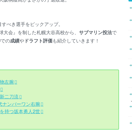
目すべき選手をピックアップ。
球大会』を制した札幌大谷高校から、
サブマリン投法
で
学
での
成績
や
ドラフト評価
も紹介していきます！
怪物左腕
つ新二刀流
世代ナンバーワン右腕
力を持つ坂本勇人2世