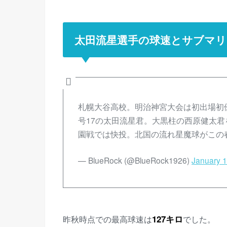
太田流星選手の球速とサブマリ
札幌大谷高校。明治神宮大会は初出場初
号17の太田流星君。大黒柱の西原健太
園戦では快投。北国の流れ星魔球がこの
— BlueRock (@BlueRock1926)
January 1
昨秋時点での最高球速は
127キロ
でした。