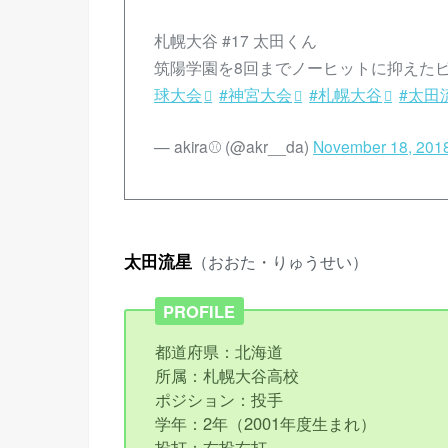
札幌大谷 #17 太田くん
筑陽学園を8回までノーヒットに抑えた
球大会
#神宮大会
#札幌大谷
#太田
— akira⚾ (@akr__da)
November 18, 201
太田流星
（おおた・りゅうせい）
PROFILE
都道府県：北海道
所属：札幌大谷高校
ポジション：投手
学年：2年（2001年度生まれ）
投打：右投右打