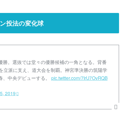
ン投法の変化球
優勝。選抜では堂々の優勝候補の一角となる。背番
君を立派に支え、道大会を制覇。神宮準決勝の筑陽学
春、中央デビューする。
pic.twitter.com/7lrU7OvRQB
5, 2019