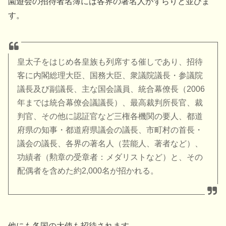
園遊会の招待者名簿には各界の著名人がずらりと並びま
す。
皇太子をはじめ各皇族も列席する催しであり、招待
客に内閣総理大臣、国務大臣、衆議院議長・参議院
議長及び副議長、主な国会議員、統合幕僚長（2006
年までは統合幕僚会議議長）、最高裁判所長官、裁
判官、その他に認証官など三権各機関の要人、都道
府県の知事・都道府県議会の議長、市町村の首長・
議会の議長、各界の著名人（芸能人、著者など）、
功績者（勲章の受章者：メダリストなど）と、その
配偶者を含めた約2,000名が招かれる。
他にも各国の大使も招待されます。