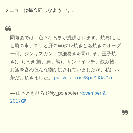
メニューは毎会同じなようです。
園遊会では、色々な食事が提供されます。焼鳥(もも
と胸の串、ズリと肝の串)タレ焼きと塩焼きのオーダ
ー可、ジンギスカン、超細巻き寿司(しそ、玉子焼
き)、ちまき(鯵、鱒、鯛)、サンドイッチ。飲み物も
お酒を含め色んな物が供されていましたが、私はお
茶だけ頂きました。
pic.twitter.com/XpuAJ3wYcq
— 山本ともひろ (@ty_polepole)
November 9,
2017