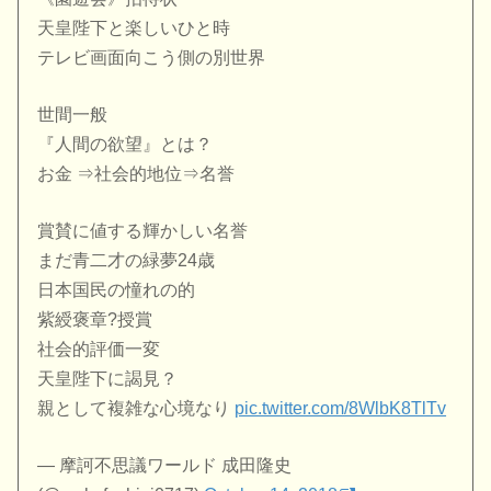
天皇陛下と楽しいひと時
テレビ画面向こう側の別世界
世間一般
『人間の欲望』とは？
お金 ⇒社会的地位⇒名誉
賞賛に値する輝かしい名誉
まだ青二才の緑夢24歳
日本国民の憧れの的
紫綬褒章?授賞
社会的評価一変
天皇陛下に謁見？
親として複雑な心境なり
pic.twitter.com/8WlbK8TlTv
— 摩訶不思議ワールド 成田隆史