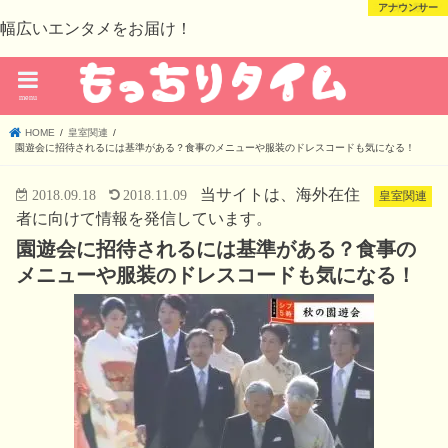
芸能・スポーツ
芸能・スポーツ
アナウンサー
未分類
幅広いエンタメをお届け！
menu
HOME
皇室関連
園遊会に招待されるには基準がある？食事のメニューや服装のドレスコードも気になる！
当サイトは、海外在住
2018.09.18
2018.11.09
皇室関連
者に向けて情報を発信しています。
園遊会に招待されるには基準がある？食事の
メニューや服装のドレスコードも気になる！