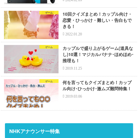
2024.02.09
10回クイズまとめ！カップル向け・
ゲーム
恋愛・ひっかけ・難しい・告白もで
きる！
2022.01.20
カップルで盛り上がるゲーム(道具な
ゲーム
し)10選！マジカルバナナ･ほめほめ･
推理も！
2019.11.25
何を言ってもクイズまとめ！カップ
ゲーム
ル向け･ひっかけ･激ムズ難問特集！
2019.03.06
NHKアナウンサー特集