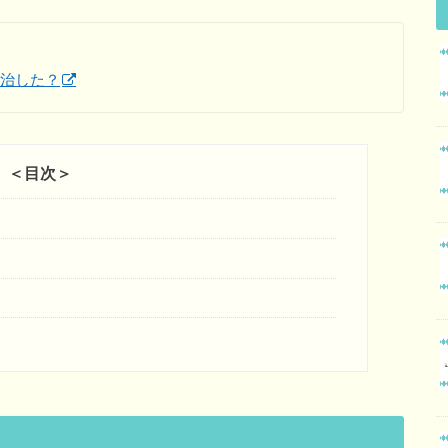
完治した？
＜目次＞