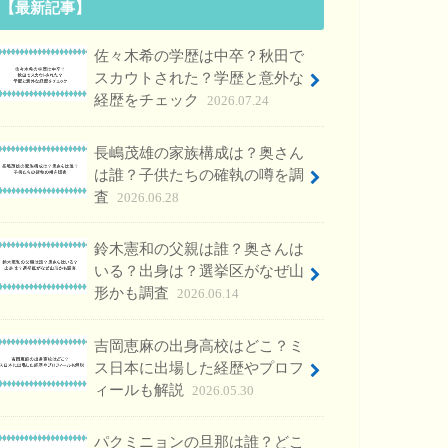
【最新記事】
佐々木希の学歴は中卒？秋田で
スカウトされた？学歴と意外な
経歴をチェック
2026.07.24
長嶋茂雄の家族構成は？奥さん
は誰？子供たちの確執の噂を調
査
2026.06.28
鈴木憲和の父親は誰？奥さんは
いる？出身は？選挙区がなぜ山
形かも調査
2026.06.14
吉岡恵麻の出身高校はどこ？ミ
ス日本に出場した経歴やプロフ
ィールも解説
2026.05.30
パクミニョンの旦那は誰？どこ