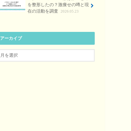
を整形したの？激痩せの噂と現
在の活動を調査
2026.05.23
アーカイブ
ア
ー
カ
イ
ブ