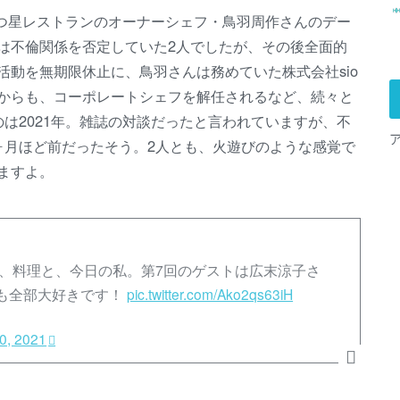
一つ星レストランのオーナーシェフ・鳥羽周作さんのデー
は不倫関係を否定していた2人でしたが、その後全面的
動を無期限休止に、鳥羽さんは務めていた株式会社sio
からも、コーポレートシェフを解任されるなど、続々と
は2021年。雑誌の対談だったと言われていますが、不
ヶ月ほど前だったそう。2人とも、火遊びのような感覚で
ますよ。
と、料理と、今日の私。第7回のゲストは広末涼子さ
も全部大好きです！
pic.twitter.com/Ako2qs63iH
0, 2021