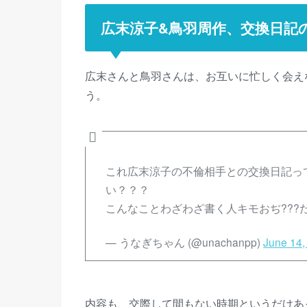
広末涼子&鳥羽周作、交換日記
広末さんと鳥羽さんは、お互いに忙しく会え
う。
これ広末涼子の不倫相手との交換日記っ
い？？？
こんなことわざわざ書く人キモおぢ???
— うなぎちゃん (@unachanpp)
June 14,
内容も、交際して間もない時期というだけあ