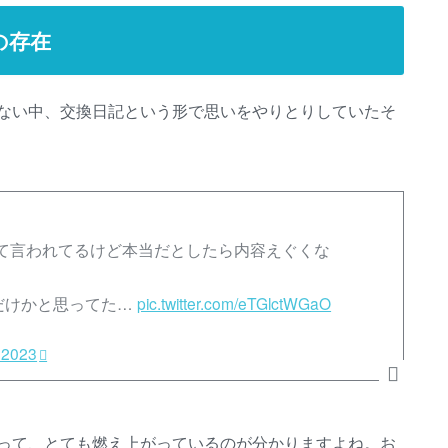
の存在
ない中、交換日記という形で思いをやりとりしていたそ
て言われてるけど本当だとしたら内容えぐくな
だけかと思ってた…
pic.twitter.com/eTGlctWGaO
 2023
って、とても燃え上がっているのが分かりますよね。お