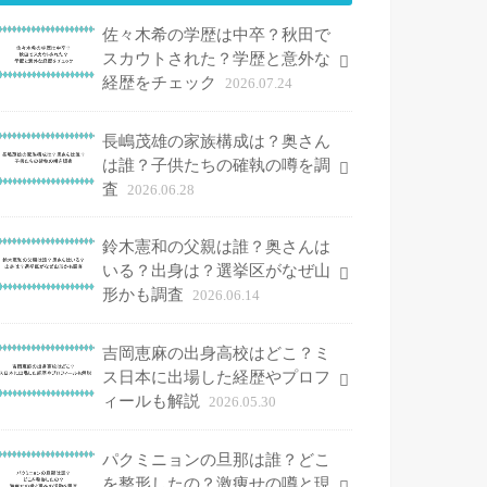
佐々木希の学歴は中卒？秋田で
スカウトされた？学歴と意外な
経歴をチェック
2026.07.24
長嶋茂雄の家族構成は？奥さん
は誰？子供たちの確執の噂を調
査
2026.06.28
鈴木憲和の父親は誰？奥さんは
いる？出身は？選挙区がなぜ山
形かも調査
2026.06.14
吉岡恵麻の出身高校はどこ？ミ
ス日本に出場した経歴やプロフ
ィールも解説
2026.05.30
パクミニョンの旦那は誰？どこ
を整形したの？激痩せの噂と現