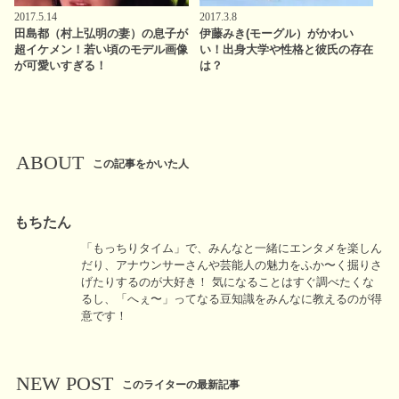
2017.5.14
2017.3.8
田島都（村上弘明の妻）の息子が
伊藤みき(モーグル）がかわい
超イケメン！若い頃のモデル画像
い！出身大学や性格と彼氏の存在
が可愛いすぎる！
は？
ABOUT
この記事をかいた人
もちたん
「もっちりタイム」で、みんなと一緒にエンタメを楽しん
だり、アナウンサーさんや芸能人の魅力をふか〜く掘りさ
げたりするのが大好き！ 気になることはすぐ調べたくな
るし、「へぇ〜」ってなる豆知識をみんなに教えるのが得
意です！
NEW POST
このライターの最新記事