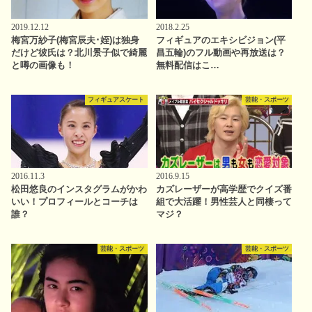
2019.12.12
2018.2.25
梅宮万紗子(梅宮辰夫･姪)は独身
フィギュアのエキシビジョン(平
だけど彼氏は？北川景子似で綺麗
昌五輪)のフル動画や再放送は？
と噂の画像も！
無料配信はこ…
フィギュアスケート
芸能・スポーツ
2016.11.3
2016.9.15
松田悠良のインスタグラムがかわ
カズレーザーが高学歴でクイズ番
いい！プロフィールとコーチは
組で大活躍！男性芸人と同棲って
誰？
マジ？
芸能・スポーツ
芸能・スポーツ