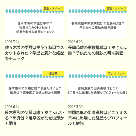
芸能・スポーツ
芸能・スポーツ
2026.7.24
2026.6.28
佐々木希の学歴は中卒？秋田でス
長嶋茂雄の家族構成は？奥さんは
カウトされた？学歴と意外な経歴
誰？子供たちの確執の噂を調査
をチェック
未分類
アナウンサー
2026.6.14
2026.5.30
鈴木憲和の父親は誰？奥さんはい
吉岡恵麻の出身高校はどこ？ミス
る？出身は？選挙区がなぜ山形か
日本に出場した経歴やプロフィー
も調査
ルも解説