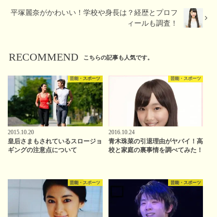
平塚麗奈がかわいい！学校や身長は？経歴とプロフ
ィールも調査！
RECOMMEND
こちらの記事も人気です。
芸能・スポーツ
芸能・スポーツ
2015.10.20
2016.10.24
皇后さまもされているスロージョ
青木珠菜の引退理由がヤバイ！高
ギングの注意点について
校と家庭の裏事情を調べてみた！
芸能・スポーツ
芸能・スポーツ