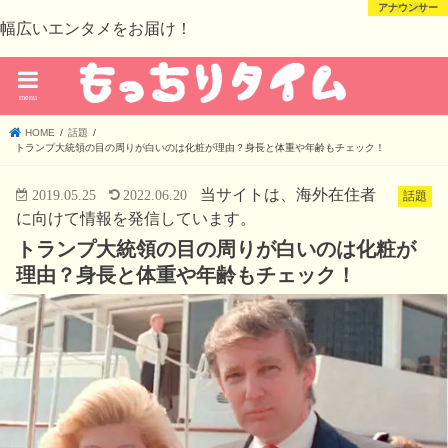
芸能・スポーツ
芸能・スポーツ
アナウンサー
未分類
幅広いエンタメをお届け！
menu
HOME
話題
トランプ大統領の目の周りが白いのは化粧が理由？身長と体重や年齢もチェック！
当サイトは、海外在住者
2019.05.25
2022.06.20
話題
に向けて情報を発信しています。
トランプ大統領の目の周りが白いのは化粧が
理由？身長と体重や年齢もチェック！