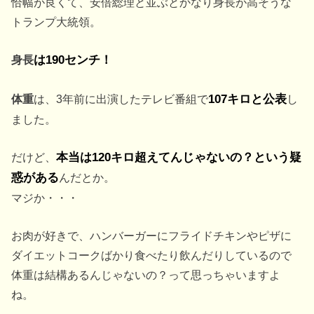
恰幅が良くて、安倍総理と並ぶとかなり身長が高そうな
トランプ大統領。
身長
は190センチ！
体重
は、3年前に出演したテレビ番組で
107キロと公表
し
ました。
だけど、
本当は120キロ超えてんじゃないの？という疑
惑がある
んだとか。
マジか・・・
お肉が好きで、ハンバーガーにフライドチキンやピザに
ダイエットコークばかり食べたり飲んだりしているので
体重は結構あるんじゃないの？って思っちゃいますよ
ね。