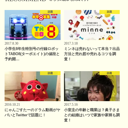
話題
話題
2017.8.30
2017.3.18
小学生8年生特別号の付録ロボッ
ミンネは売れないって本当？出品
トTABO8(ターボエイト)の値段と
方法と売れ筋や売れるコツを調
予約開…
査！
話題
話題
2016.10.21
2017.5.16
にゃんごすたーのドラム動画がヤ
小室圭の年齢と職業は？眞子さま
バいとTwitterで話題に！
との結婚はいつで家族や家柄も調
査！