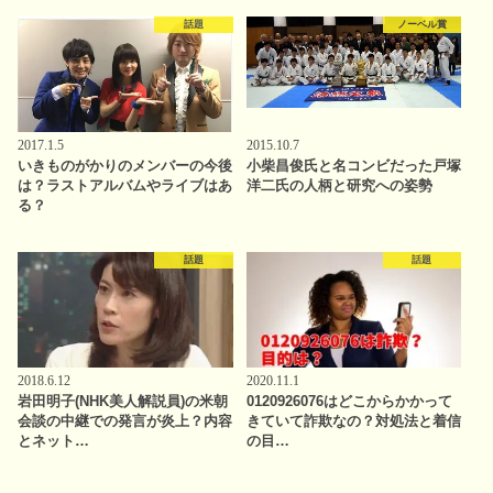
話題
ノーベル賞
2017.1.5
2015.10.7
いきものがかりのメンバーの今後
小柴昌俊氏と名コンビだった戸塚
は？ラストアルバムやライブはあ
洋二氏の人柄と研究への姿勢
る？
話題
話題
2018.6.12
2020.11.1
岩田明子(NHK美人解説員)の米朝
0120926076はどこからかかって
会談の中継での発言が炎上？内容
きていて詐欺なの？対処法と着信
とネット…
の目…