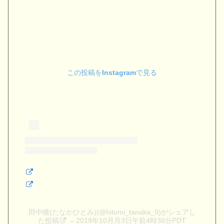
この投稿をInstagramで見る
田中瞳(たなかひとみ)(@hitomi_tanaka_9)がシェアし
た投稿
– 2019年10月月3日午前4時38分PDT