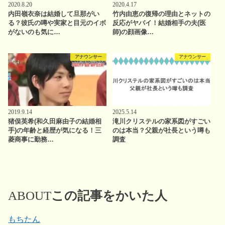
2020.8.20
2020.4.17
内田嶺衣奈は結婚して旦那がい
竹内由恵の復帰の理由とネットの
る？彼氏の噂や実家と目元のイボ
反応がヤバイ！結婚相手の夫(医
がないのも気に…
師)の顔画像…
アナウンサー
アナウンサー
2019.9.14
2025.5.14
猪俣英希(和久田麻由子の結婚相
滝川クリステルの家系図がすごい
手)の年齢と経歴が気になる！三
のは本当？父親が社長という噂も
菱商事に勤務…
調査
ABOUT
この記事をかいた人
もちたん