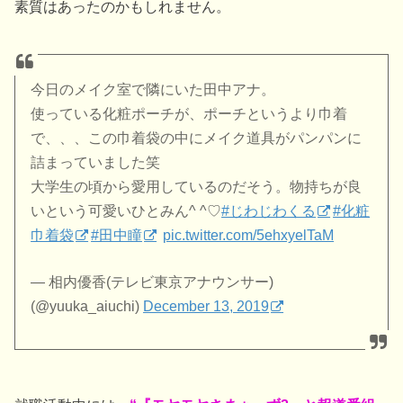
素質はあったのかもしれません。
今日のメイク室で隣にいた田中アナ。
使っている化粧ポーチが、ポーチというより巾着
で、、、この巾着袋の中にメイク道具がパンパンに
詰まっていました笑
大学生の頃から愛用しているのだそう。物持ちが良
いという可愛いひとみん^ ^♡
#じわじわくる
#化粧
巾着袋
#田中瞳
pic.twitter.com/5ehxyelTaM
— 相内優香(テレビ東京アナウンサー)
(@yuuka_aiuchi)
December 13, 2019