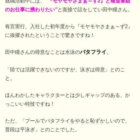
就職活動中には、
“『モヤモヤさまぁ～ず2』と報道番組
のお仕事に携わりたい”
と面接で話をしてい田中瞳さん。
有言実行、入社した初年度から『モヤモヤさまぁ～ず2』
に抜擢されたということで驚きですね！
田中瞳さんの得意なことは水泳の
バタフライ
。
「陸では活躍できないのですが、泳ぎは得意」とのこ
と。
ほんわかしたキャラクターとは少しギャップのある、か
っこいい特技ですね！
ただ、「プールでバタフライをやると恥ずかしいので、
普段は平泳ぎ」とのことでした。