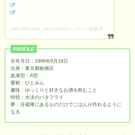
LIAR GIRL(@tel_19141914)がシェアした投稿
–
2019年12月
PROFILE
生年月日：1996年9月16日
出身：東京都板橋区
血液型：A型
愛称：ひとみん
趣味：ゆっくりと好きなお酒を飲むこと
特技：水泳のバタフライ
夢：冷蔵庫にあるものだけでごはんが作れるように
なる