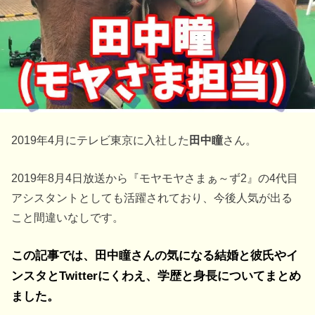
2019年4月にテレビ東京に入社した
田中瞳
さん。
2019年8月4日放送から『モヤモヤさまぁ～ず2』の4代目
アシスタントとしても活躍されており、今後人気が出る
こと間違いなしです。
この記事では、
田中瞳
さんの気になる
結婚
と
彼氏
や
イ
ンスタ
と
Twitter
にくわえ、
学歴
と
身長
についてまとめ
ました。