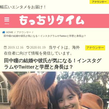
芸能・スポーツ
芸能・スポーツ
アナウンサー
未分類
幅広いエンタメをお届け！
menu
HOME
アナウンサー
田中瞳の結婚や彼氏が気になる！インスタグラムやTwitterと学歴と身長は？
当サイトは、海外
2019.12.16
2020.01.19
アナウンサー
在住者に向けて情報を発信しています。
田中瞳の結婚や彼氏が気になる！インスタグ
ラムやTwitterと学歴と身長は？