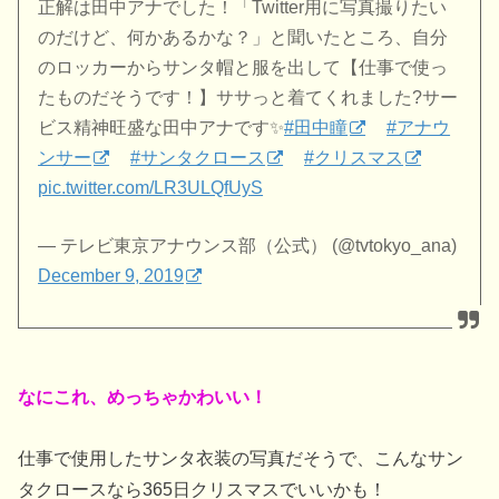
正解は田中アナでした！「Twitter用に写真撮りたい
のだけど、何かあるかな？」と聞いたところ、自分
のロッカーからサンタ帽と服を出して【仕事で使っ
たものだそうです！】ササっと着てくれました?サー
ビス精神旺盛な田中アナです✨
#田中瞳
#アナウ
ンサー
#サンタクロース
#クリスマス
pic.twitter.com/LR3ULQfUyS
— テレビ東京アナウンス部（公式） (@tvtokyo_ana)
December 9, 2019
なにこれ、めっちゃかわいい！
仕事で使用したサンタ衣装の写真だそうで、こんなサン
タクロースなら365日クリスマスでいいかも！