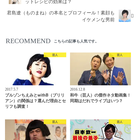
ットレシピの効果は？
君島遼（ものまね）の本名とプロフィール！素顔も
イケメンな男前
RECOMMEND
こちらの記事も人気です。
芸人
芸人
2017.5.7
2016.12.8
ブルゾンちえみとwithB（ブリリ
和牛（芸人）の傑作ネタ動画集！
アン）の関係は？選んだ理由とセ
同期はだれでライブはいつ？
リフも調査！
芸人
芸人