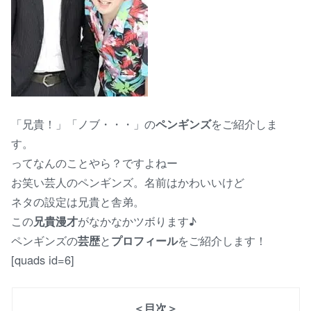
「兄貴！」「ノブ・・・」の
ペンギンズ
をご紹介しま
す。
ってなんのことやら？ですよねー
お笑い芸人のペンギンズ。名前はかわいいけど
ネタの設定は兄貴と舎弟。
この
兄貴漫才
がなかなかツボります♪
ペンギンズの
芸歴
と
プロフィール
をご紹介します！
[quads id=6]
＜目次＞