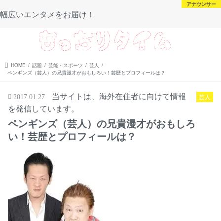
芸能・スポーツ
芸能・スポーツ
アナウンサー
未分類
幅広いエンタメをお届け！
menu
HOME
話題
芸能・スポーツ
芸人
ペンギンズ（芸人）の兄貴漫才がおもしろい！芸歴とプロフィールは？
当サイトは、海外在住者に向けて情報
芸人
2017.01.27
を発信しています。
ペンギンズ（芸人）の兄貴漫才がおもしろ
い！芸歴とプロフィールは？