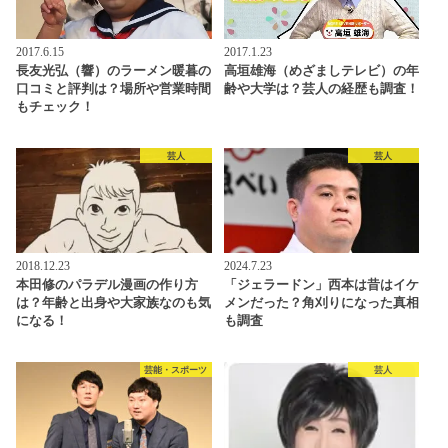
2017.6.15
2017.1.23
長友光弘（響）のラーメン暖暮の
高垣雄海（めざましテレビ）の年
口コミと評判は？場所や営業時間
齢や大学は？芸人の経歴も調査！
もチェック！
芸人
芸人
2018.12.23
2024.7.23
本田修のパラデル漫画の作り方
「ジェラードン」西本は昔はイケ
は？年齢と出身や大家族なのも気
メンだった？角刈りになった真相
になる！
も調査
芸能・スポーツ
芸人