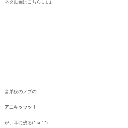
ネタ動画はこちら↓↓↓
舎弟役のノブの
アニキッッッ！
が、耳に残る(*´ω｀*)