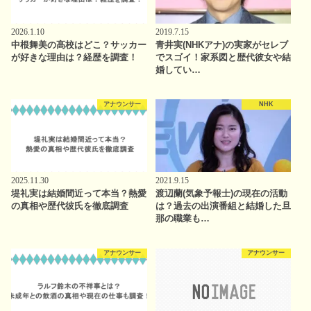
2026.1.10
2019.7.15
中根舞美の高校はどこ？サッカー
青井実(NHKアナ)の実家がセレブ
が好きな理由は？経歴を調査！
でスゴイ！家系図と歴代彼女や結
婚してい…
アナウンサー
NHK
2025.11.30
2021.9.15
堤礼実は結婚間近って本当？熱愛
渡辺蘭(気象予報士)の現在の活動
の真相や歴代彼氏を徹底調査
は？過去の出演番組と結婚した旦
那の職業も…
アナウンサー
アナウンサー