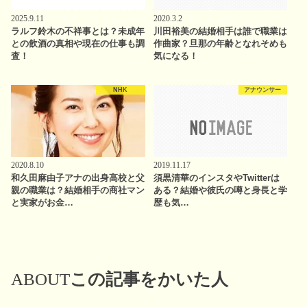
2025.9.11
2020.3.2
ラルフ鈴木の不祥事とは？未成年
川田裕美の結婚相手は誰で職業は
との飲酒の真相や現在の仕事も調
作曲家？旦那の年齢となれそめも
査！
気になる！
NHK
アナウンサー
2020.8.10
2019.11.17
和久田麻由子アナの出身高校と父
須黒清華のインスタやTwitterは
親の職業は？結婚相手の商社マン
ある？結婚や彼氏の噂と身長と学
と実家がお金…
歴も気…
ABOUT
この記事をかいた人