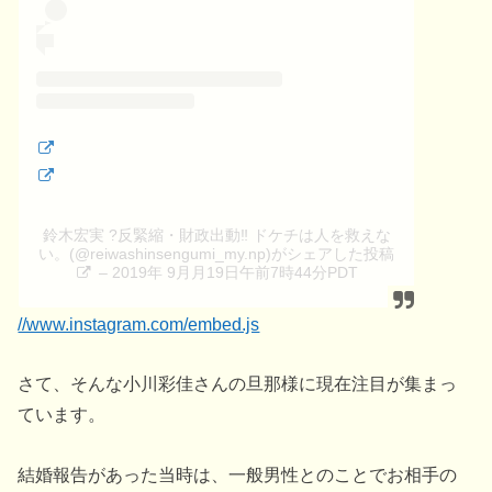
鈴木宏実 ?反緊縮・財政出動‼︎ ドケチは人を救えな
い。(@reiwashinsengumi_my.np)がシェアした投稿
– 2019年 9月月19日午前7時44分PDT
//www.instagram.com/embed.js
さて、そんな小川彩佳さんの旦那様に現在注目が集まっ
ています。
結婚報告があった当時は、一般男性とのことでお相手の