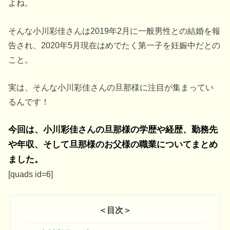
よね。
そんな小川彩佳さんは2019年2月に一般男性との結婚を報
告され、2020年5月現在はめでたく第一子を妊娠中だとの
こと。
実は、そんな小川彩佳さんの旦那様に注目が集まってい
るんです！
今回は、
小川彩佳
さんの
旦那
様の
学歴や経歴
、
勤務先
や年収
、そして旦那様の
お父様の職業
についてまとめ
ました。
[quads id=6]
＜目次＞