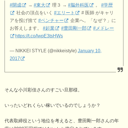
#開成
→
#東大
理３ →
#脳外科医
。
#学歴
社会の頂点をいく
#エリート
# 医師 がキャリ
アを投げ捨て
#ベンチャー
企業へ。「なぜ？」に
お答えします。
#起業
#豊田剛一郎
#メドレー
https://t.co/lwpE3tsHWs
— NIKKEI STYLE (@nikkeistyle)
January 10,
2017
そんな小川彩佳さんのすごい旦那様。
いったいどれくらい稼いでいるのでしょうか？
代表取締役という地位を考えると、豊田剛一郎さんの年