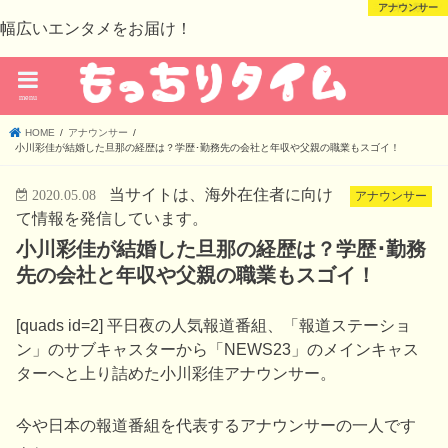
芸能・スポーツ
芸能・スポーツ
アナウンサー
未分類
幅広いエンタメをお届け！
menu
HOME
アナウンサー
小川彩佳が結婚した旦那の経歴は？学歴･勤務先の会社と年収や父親の職業もスゴイ！
当サイトは、海外在住者に向け
2020.05.08
アナウンサー
て情報を発信しています。
小川彩佳が結婚した旦那の経歴は？学歴･勤務
先の会社と年収や父親の職業もスゴイ！
[quads id=2] 平日夜の人気報道番組、「報道ステーショ
ン」のサブキャスターから「NEWS23」のメインキャス
ターへと上り詰めた小川彩佳アナウンサー。
今や日本の報道番組を代表するアナウンサーの一人です