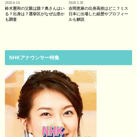
2026.6.14
2026.5.30
鈴木憲和の父親は誰？奥さんはい
吉岡恵麻の出身高校はどこ？ミス
る？出身は？選挙区がなぜ山形か
日本に出場した経歴やプロフィー
も調査
ルも解説
NHKアナウンサー特集