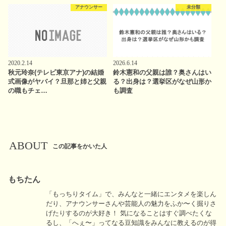
アナウンサー
未分類
2020.2.14
2026.6.14
秋元玲奈(テレビ東京アナ)の結婚
鈴木憲和の父親は誰？奥さんはい
式画像がヤバイ？旦那と姉と父親
る？出身は？選挙区がなぜ山形か
の職もチェ…
も調査
ABOUT
この記事をかいた人
もちたん
「もっちりタイム」で、みんなと一緒にエンタメを楽しん
だり、アナウンサーさんや芸能人の魅力をふか〜く掘りさ
げたりするのが大好き！ 気になることはすぐ調べたくな
るし、「へぇ〜」ってなる豆知識をみんなに教えるのが得