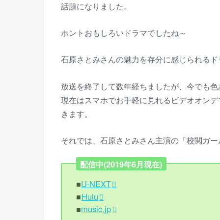
話題になりました。
ホントおもしろいドラマでしたね～
石原さとみさんの魅力を存分に感じられるド
放送を終了して数年経ちましたが、今でも色
現在はスマホでお手軽に見れるビデオオンデ
きます。
それでは、石原さとみさん主演の「校閲ガー
配信中(2019年6月現在)
■
U-NEXT
■
Hulu
■
music.jp