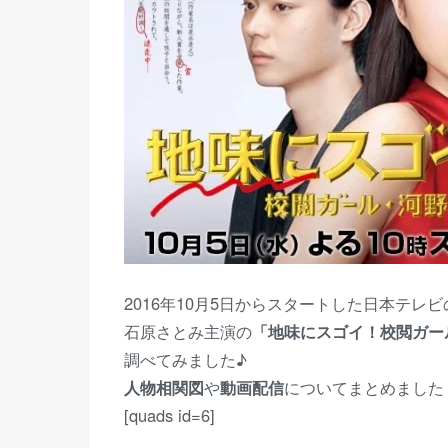
2016年10月5日からスタートした日本テレ
石原さとみ主演の
「地味にスゴイ！校閲ガー
調べてみました♪
人物相関図
や
動画配信
についてまとめました
[quads id=6]