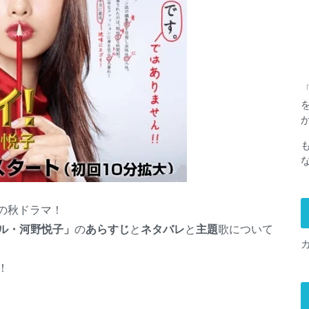
ビの秋ドラマ！
ル・河野悦子」
の
あらすじ
と
ネタバレ
と
主題
歌について
！