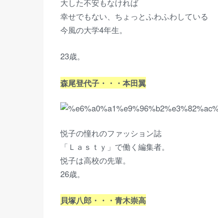
大した不安もなければ
幸せでもない、ちょっとふわふわしている
今風の大学4年生。
23歳。
森尾登代子・・・本田翼
悦子の憧れのファッション誌
「Ｌａｓｔｙ」で働く編集者。
悦子は高校の先輩。
26歳。
貝塚八郎・・・青木崇高