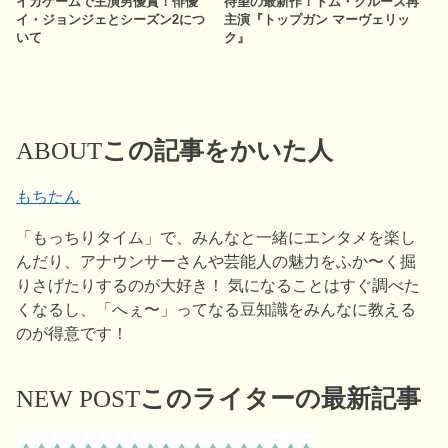
イカゲームで主演男優賞！俳優
待望の最新作！トム・クルーズ再
イ・ジョンジェとシーズン2につ
主演『トップガン マーヴェリッ
いて
ク』
ABOUT
この記事をかいた人
もちたん
「もっちりタイム」で、みんなと一緒にエンタメを楽し
んだり、アナウンサーさんや芸能人の魅力をふか〜く掘
りさげたりするのが大好き！ 気になることはすぐ調べた
くなるし、「へぇ〜」ってなる豆知識をみんなに教える
のが得意です！
NEW POST
このライターの最新記事