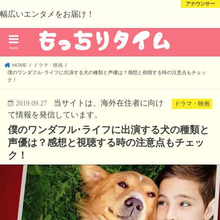
芸能・スポーツ
芸能・スポーツ
アナウンサー
未分類
幅広いエンタメをお届け！
menu
HOME
ドラマ・映画
僕のワンダフル･ライフに出演する犬の種類と声優は？感想と視聴する時の注意点もチェッ
ク！
当サイトは、海外在住者に向け
2019.09.27
ドラマ・映画
て情報を発信しています。
僕のワンダフル･ライフに出演する犬の種類と
声優は？感想と視聴する時の注意点もチェッ
ク！