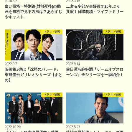
2018.8.21
2022.3.16
白い巨塔・特別篇(財前死後)の動
二宮＆多部が夫婦役で15年ぶり
画を無料で見る方法は？あらすじ
共演！日曜劇場・マイファミリー
やキャスト…
ドラマ・映画
ドラマ・映画
2022.9.7
2022.9.14
映画第3弾は『沈黙のパレード』
前日譚も絶好調『ゲームオブスロ
東野圭吾ガリレオシリーズ【まと
ーンズ』全シリーズを一挙紹介！
め】
ドラマ・映画
ドラマ・映画
2022.10.20
2022.5.23