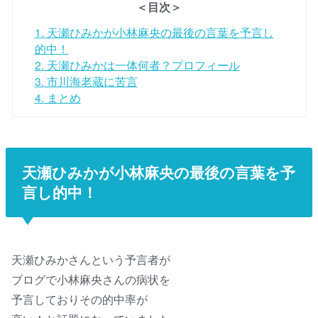
＜目次＞
1.
天瀬ひみかが小林麻央の最後の言葉を予言し
的中！
2.
天瀬ひみかは一体何者？プロフィール
3.
市川海老蔵に苦言
4.
まとめ
天瀬ひみかが小林麻央の最後の言葉を予
言し的中！
天瀬ひみかさんという予言者が
ブログで小林麻央さんの病状を
予言しておりその的中率が