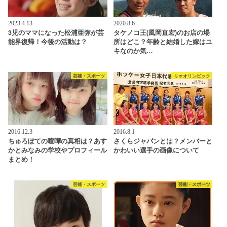
2023.4.13
2020.8.6
3児のママになった松浦亜弥が芸
タケノコ王(風岡直宏)のお店の場
能界復帰！今後の活動は？
所はどこ？年齢と結婚した嫁はユ
キなのか気…
芸能・スポーツ
リオオリンピック
2016.12.3
2016.8.1
ちゅろぽての喧嘩の真相は？あす
さくらジャパンとは？メンバーと
かとみなみの学校やプロフィール
かわいい選手の画像について
まとめ！
芸能・スポーツ
芸能・スポーツ