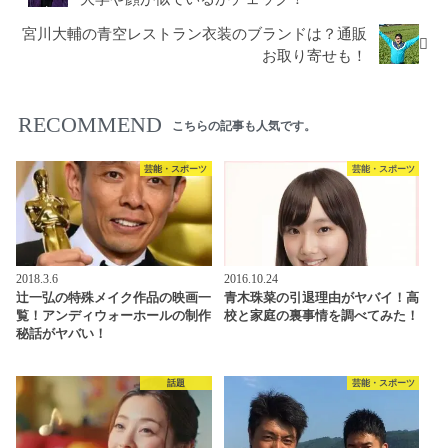
宮川大輔の青空レストラン衣装のブランドは？通販
お取り寄せも！
RECOMMEND
こちらの記事も人気です。
芸能・スポーツ
芸能・スポーツ
2018.3.6
2016.10.24
辻一弘の特殊メイク作品の映画一
青木珠菜の引退理由がヤバイ！高
覧！アンディウォーホールの制作
校と家庭の裏事情を調べてみた！
秘話がヤバい！
話題
芸能・スポーツ