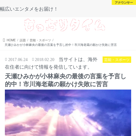
芸能・スポーツ
芸能・スポーツ
アナウンサー
未分類
幅広いエンタメをお届け！
menu
HOME
話題
芸能・スポーツ
天瀬ひみかが小林麻央の最後の言葉を予言し的中！市川海老蔵の願かけ失敗に苦言
当サイトは、海外
芸能・スポーツ
2017.06.24
2018.02.20
在住者に向けて情報を発信しています。
天瀬ひみかが小林麻央の最後の言葉を予言し
的中！市川海老蔵の願かけ失敗に苦言