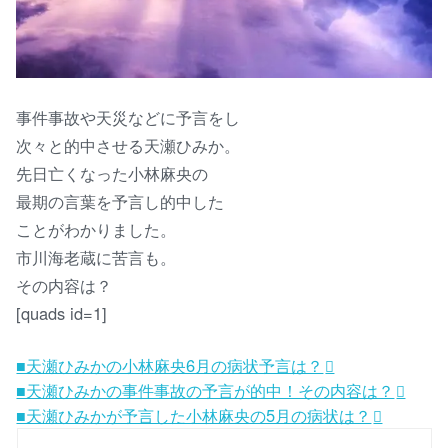
事件事故や天災などに予言をし
次々と的中させる天瀬ひみか。
先日亡くなった小林麻央の
最期の言葉を予言し的中した
ことがわかりました。
市川海老蔵に苦言も。
その内容は？
[quads id=1]
■天瀬ひみかの小林麻央6月の病状予言は？
■天瀬ひみかの事件事故の予言が的中！その内容は？
■天瀬ひみかが予言した小林麻央の5月の病状は？