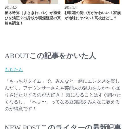
2017.4.5
2017.1.4
柾木玲弥（まさきれいや）が歯並
杉咲花の笑い方がかわいい！家族
びを矯正？出身校や喫煙疑惑の真
が地味にヤバい！高校はどこ？
相も調査！
この記事をかいた人
ABOUT
もちたん
「もっちりタイム」で、みんなと一緒にエンタメを楽し
んだり、アナウンサーさんや芸能人の魅力をふか〜く掘
りさげたりするのが大好き！ 気になることはすぐ調べた
くなるし、「へぇ〜」ってなる豆知識をみんなに教える
のが得意です！
このライターの最新記事
NEW POST