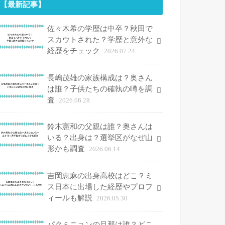
【最新記事】
佐々木希の学歴は中卒？秋田で
スカウトされた？学歴と意外な
経歴をチェック
2026.07.24
長嶋茂雄の家族構成は？奥さん
は誰？子供たちの確執の噂を調
査
2026.06.28
鈴木憲和の父親は誰？奥さんは
いる？出身は？選挙区がなぜ山
形かも調査
2026.06.14
吉岡恵麻の出身高校はどこ？ミ
ス日本に出場した経歴やプロフ
ィールも解説
2026.05.30
パクミニョンの旦那は誰？どこ