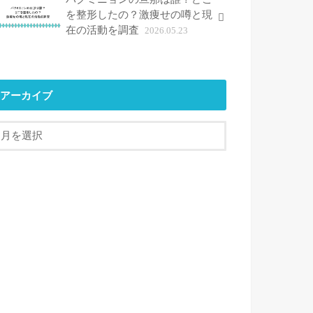
を整形したの？激痩せの噂と現
在の活動を調査
2026.05.23
アーカイブ
ア
ー
カ
イ
ブ