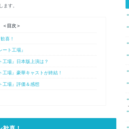
します。
＜目次＞
ン歓喜！
レート工場』
ト工場』日本版上演は？
ト工場』豪華キャストが終結！
ト工場』評価＆感想
ン歓喜！