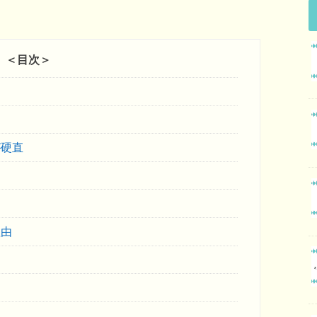
＜目次＞
が硬直
理由