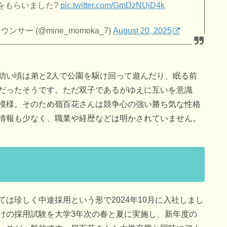
をもらいました?
pic.twitter.com/GmDzNUjD4k
ー (@mine_momoka_7)
August 20, 2025
幼い頃は弟と2人で公園を駆け回って遊んだり、眠る前
だったそうです。ただ双子であるがゆえに互いを意識
模様。そのため嶺百花さんは競争心の強い勝ち気な性格
情報も少なく、職業や経歴などは明かされていません。
は珍しく中途採用という形で2024年10月に入社しまし
けの採用試験を大学3年次の春と夏に実施し、新年度の