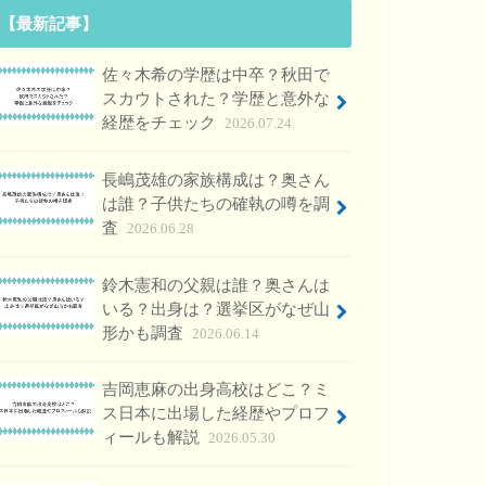
【最新記事】
佐々木希の学歴は中卒？秋田で
スカウトされた？学歴と意外な
経歴をチェック
2026.07.24
長嶋茂雄の家族構成は？奥さん
は誰？子供たちの確執の噂を調
査
2026.06.28
鈴木憲和の父親は誰？奥さんは
いる？出身は？選挙区がなぜ山
形かも調査
2026.06.14
吉岡恵麻の出身高校はどこ？ミ
ス日本に出場した経歴やプロフ
ィールも解説
2026.05.30