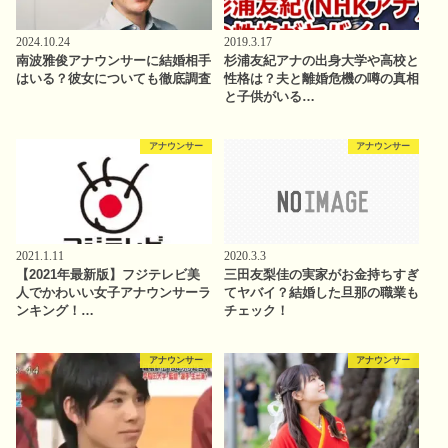
2024.10.24
2019.3.17
南波雅俊アナウンサーに結婚相手
杉浦友紀アナの出身大学や高校と
はいる？彼女についても徹底調査
性格は？夫と離婚危機の噂の真相
と子供がいる…
アナウンサー
アナウンサー
2021.1.11
2020.3.3
【2021年最新版】フジテレビ美
三田友梨佳の実家がお金持ちすぎ
人でかわいい女子アナウンサーラ
てヤバイ？結婚した旦那の職業も
ンキング！…
チェック！
アナウンサー
アナウンサー