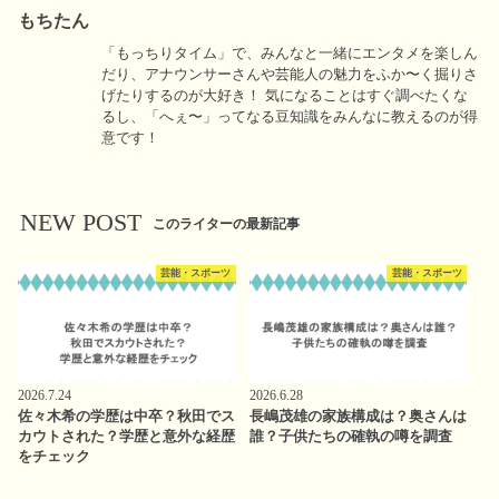
もちたん
「もっちりタイム」で、みんなと一緒にエンタメを楽しん
だり、アナウンサーさんや芸能人の魅力をふか〜く掘りさ
げたりするのが大好き！ 気になることはすぐ調べたくな
るし、「へぇ〜」ってなる豆知識をみんなに教えるのが得
意です！
NEW POST
このライターの最新記事
芸能・スポーツ
芸能・スポーツ
2026.7.24
2026.6.28
佐々木希の学歴は中卒？秋田でス
長嶋茂雄の家族構成は？奥さんは
カウトされた？学歴と意外な経歴
誰？子供たちの確執の噂を調査
をチェック