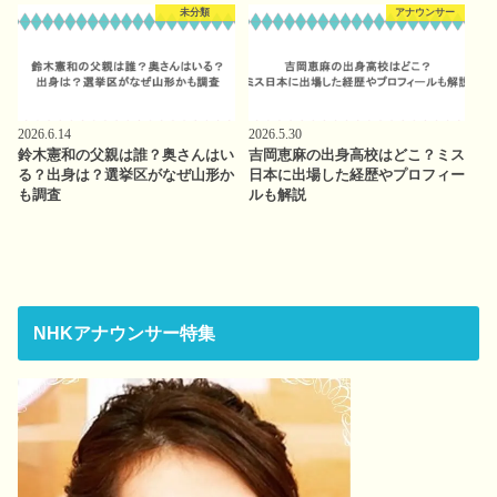
未分類
アナウンサー
2026.6.14
2026.5.30
鈴木憲和の父親は誰？奥さんはい
吉岡恵麻の出身高校はどこ？ミス
る？出身は？選挙区がなぜ山形か
日本に出場した経歴やプロフィー
も調査
ルも解説
NHKアナウンサー特集