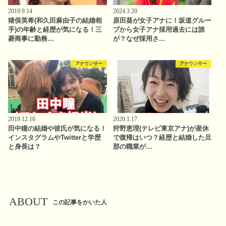
2019.9.14
2024.3.20
猪俣英希(和久田麻由子の結婚相
原田葵が女子アナに！坂道グルー
手)の年齢と経歴が気になる！三
プから女子アナ採用過去には誰
菱商事に勤務…
が？なぜ採用さ…
アナウンサー
アナウンサー
2019.12.16
2020.1.17
田中瞳の結婚や彼氏が気になる！
狩野恵理(テレビ東京アナ)が産休
インスタグラムやTwitterと学歴
で復帰はいつ？経歴と結婚した旦
と身長は？
那の職業が…
ABOUT
この記事をかいた人