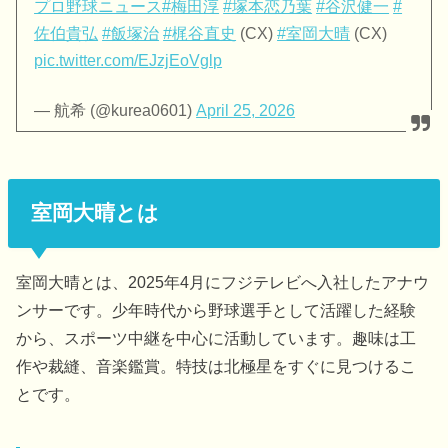
プロ野球ニュース
#梅田淳
#塚本恋乃葉
#谷沢健一
#
佐伯貴弘
#飯塚治
#梶谷直史
(CX)
#室岡大晴
(CX)
pic.twitter.com/EJzjEoVglp
— 航希 (@kurea0601)
April 25, 2026
室岡大晴とは
室岡大晴とは、2025年4月にフジテレビへ入社したアナウ
ンサーです。少年時代から野球選手として活躍した経験
から、スポーツ中継を中心に活動しています。趣味は工
作や裁縫、音楽鑑賞。特技は北極星をすぐに見つけるこ
とです。