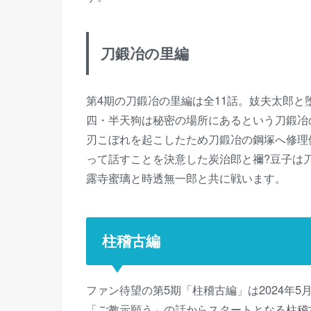
刀鍛冶の里編
第4期の刀鍛冶の里編は全11話。妓夫太郎
四・半天狗は秘密の場所にあるという刀鍛冶
刃こぼれを起こしたため刀鍛冶の鋼塚へ修理
って話すことを決意した炭治郎と禰?豆子は
露寺蜜璃と時透無一郎と共に戦います。
柱稽古編
ファン待望の第5期「柱稽古編」は2024年5
「ご教示願う」の話からスタートとなる柱稽