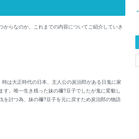
め
つからなのか。これまでの内容についてご紹介していき
り、時は大正時代の日本、主人公の炭治郎がある日鬼に家
ます。唯一生き残った妹の禰?豆子でしたが鬼に変貌し
仇を討つ為、妹の禰?豆子を元に戻すため炭治郎の物語