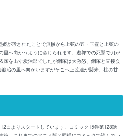
と堕姫が殺されたことで無惨から上弦の五・玉壺と上弦の
の里へ向かうように命じられます。遊郭での死闘で刀が
依頼を出す炭治郎でしたが鋼塚は大激怒、鋼塚と直接会
刀鍛冶の里へ向かいますがそこへ上弦達が襲来、柱の甘
月12日よりスタートしています。コミック15巻第128話
古編、これまでのアニメ版と同様にコミックで読んでい