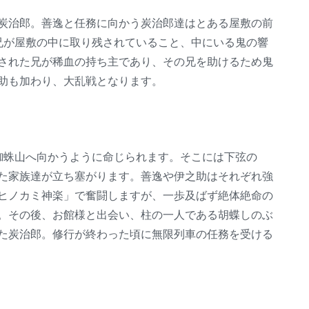
炭治郎。善逸と任務に向かう炭治郎達はとある屋敷の前
兄が屋敷の中に取り残されていること、中にいる鬼の響
された兄が稀血の持ち主であり、その兄を助けるため鬼
助も加わり、大乱戦となります。
蜘蛛山へ向かうように命じられます。そこには下弦の
た家族達が立ち塞がります。善逸や伊之助はそれぞれ強
ヒノカミ神楽」で奮闘しますが、一歩及ばず絶体絶命の
。その後、お館様と出会い、柱の一人である胡蝶しのぶ
た炭治郎。修行が終わった頃に無限列車の任務を受ける