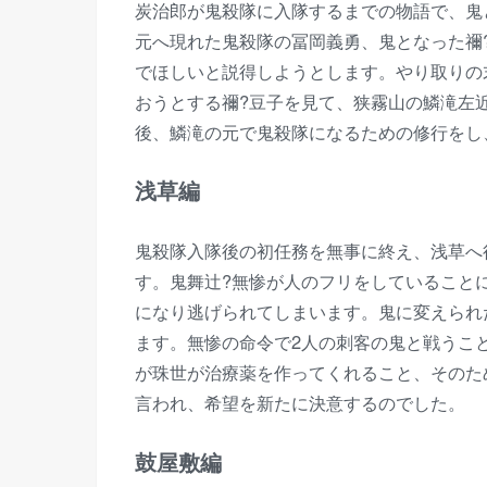
炭治郎が鬼殺隊に入隊するまでの物語で、鬼
元へ現れた鬼殺隊の冨岡義勇、鬼となった禰
でほしいと説得しようとします。やり取りの
おうとする禰?豆子を見て、狭霧山の鱗滝左
後、鱗滝の元で鬼殺隊になるための修行をし
浅草編
鬼殺隊入隊後の初任務を無事に終え、浅草へ
す。鬼舞辻?無惨が人のフリをしていること
になり逃げられてしまいます。鬼に変えられ
ます。無惨の命令で2人の刺客の鬼と戦うこ
が珠世が治療薬を作ってくれること、そのた
言われ、希望を新たに決意するのでした。
鼓屋敷編