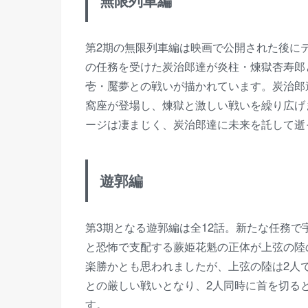
無限列車編
第2期の無限列車編は映画で公開された後に
の任務を受けた炭治郎達が炎柱・煉獄杏寿郎
壱・魘夢との戦いが描かれています。炭治郎
窩座が登場し、煉獄と激しい戦いを繰り広げ
ージは凄まじく、炭治郎達に未来を託して逝
遊郭編
第3期となる遊郭編は全12話。新たな任務
と恐怖で支配する蕨姫花魁の正体が上弦の陸
楽勝かとも思われましたが、上弦の陸は2人
との厳しい戦いとなり、2人同時に首を切る
す。