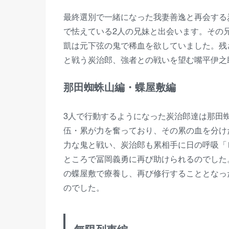
最終選別で一緒になった我妻善逸と再会する
で怯えている2人の兄妹と出会います。その
凱は元下弦の鬼で稀血を欲していました。残
と戦う炭治郎、強者との戦いを望む嘴平伊之
那田蜘蛛山編・蝶屋敷編
3人で行動するようになった炭治郎達は那田
伍・累が力を奮っており、その累の血を分け
力な鬼と戦い、炭治郎も累相手に日の呼吸「
ところで冨岡義勇に再び助けられるのでした
の蝶屋敷で療養し、再び修行することとなっ
のでした。