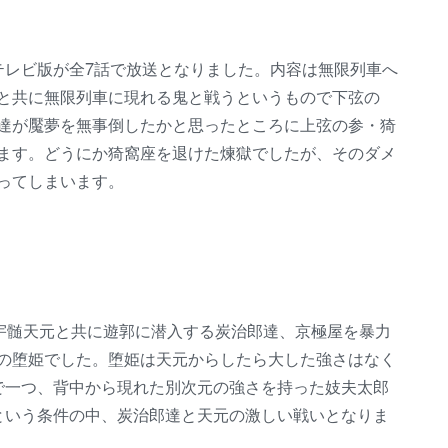
テレビ版が全7話で放送となりました。内容は無限列車へ
と共に無限列車に現れる鬼と戦うというもので下弦の
達が魘夢を無事倒したかと思ったところに上弦の参・猗
ます。どうにか猗窩座を退けた煉獄でしたが、そのダメ
ってしまいます。
で宇髄天元と共に遊郭に潜入する炭治郎達、京極屋を暴力
の堕姫でした。堕姫は天元からしたら大した強さはなく
で一つ、背中から現れた別次元の強さを持った妓夫太郎
という条件の中、炭治郎達と天元の激しい戦いとなりま