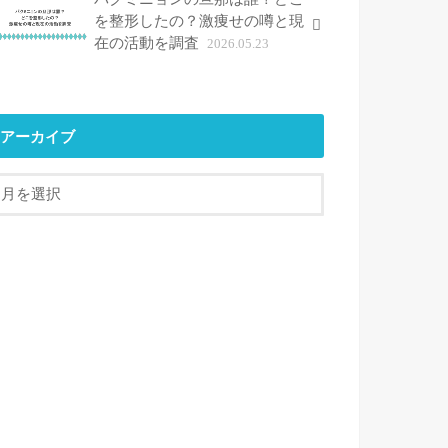
を整形したの？激痩せの噂と現
在の活動を調査
2026.05.23
アーカイブ
ア
ー
カ
イ
ブ