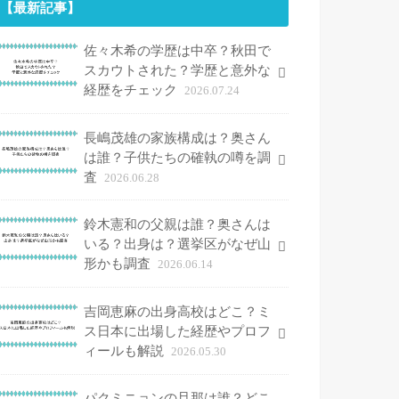
【最新記事】
佐々木希の学歴は中卒？秋田で
スカウトされた？学歴と意外な
経歴をチェック
2026.07.24
長嶋茂雄の家族構成は？奥さん
は誰？子供たちの確執の噂を調
査
2026.06.28
鈴木憲和の父親は誰？奥さんは
いる？出身は？選挙区がなぜ山
形かも調査
2026.06.14
吉岡恵麻の出身高校はどこ？ミ
ス日本に出場した経歴やプロフ
ィールも解説
2026.05.30
パクミニョンの旦那は誰？どこ