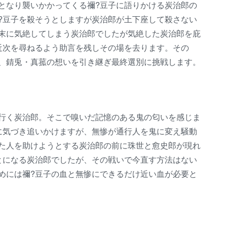
となり襲いかかってくる禰?豆子に語りかける炭治郎の
?豆子を殺そうとしますが炭治郎が土下座して殺さない
末に気絶してしまう炭治郎でしたが気絶した炭治郎を庇
近次を尋ねるよう助言を残しその場を去ります。その
、錆兎・真菰の想いを引き継ぎ最終選別に挑戦します。
行く炭治郎。そこで嗅いだ記憶のある鬼の匂いを感じま
に気づき追いかけますが、無惨が通行人を鬼に変え騒動
た人を助けようとする炭治郎の前に珠世と愈史郎が現れ
とになる炭治郎でしたが、その戦いで今直す方法はない
めには禰?豆子の血と無惨にできるだけ近い血が必要と