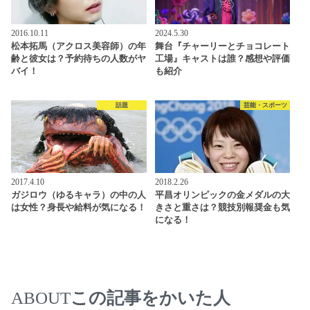
2016.10.11
2024.5.30
松本拓馬（アクロス美容師）の年
舞台『チャーリーとチョコレート
齢と彼女は？予約待ちの人数がヤ
工場』キャストは誰？感想や評価
バイ！
も紹介
話題
芸能・スポーツ
2017.4.10
2018.2.26
ガジロウ（ゆるキャラ）の中の人
平昌オリンピックの金メダルの大
は女性？身長や給料が気になる！
きさと重さは？競技別報奨金も気
になる！
この記事をかいた人
ABOUT