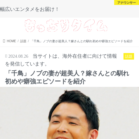
芸能・スポーツ
芸能・スポーツ
アナウンサー
未分類
幅広いエンタメをお届け！
menu
HOME
話題
「千鳥」ノブの妻が超美人？嫁さんとの馴れ初めや癖強エピソードを紹介
当サイトは、海外在住者に向けて情報
話題
2024.08.26
を発信しています。
「千鳥」ノブの妻が超美人？嫁さんとの馴れ
初めや癖強エピソードを紹介