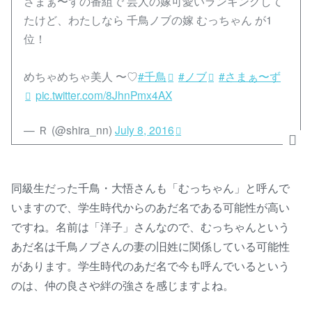
さまぁ〜ずの番組で 芸人の嫁可愛いランキングして
たけど、わたしなら 千鳥ノブの嫁 むっちゃん が1
位！
めちゃめちゃ美人 〜♡
#千鳥
#ノブ
#さまぁ〜ず
pic.twitter.com/8JhnPmx4AX
— Ｒ (@shira_nn)
July 8, 2016
同級生だった千鳥・大悟さんも「むっちゃん」と呼んで
いますので、学生時代からのあだ名である可能性が高い
ですね。名前は「洋子」さんなので、むっちゃんという
あだ名は千鳥ノブさんの妻の旧姓に関係している可能性
があります。学生時代のあだ名で今も呼んでいるという
のは、仲の良さや絆の強さを感じますよね。