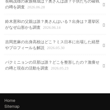
長嶋茂雄の家族構成は？奥さんは誰？子供たちの確執
の噂を調査
2026.06.28
鈴木憲和の父親は誰？奥さんはいる？出身は？選挙区
がなぜ山形かも調査
2026.06.14
吉岡恵麻の出身高校はどこ？ミス日本に出場した経歴
やプロフィールも解説
2026.05.30
パクミニョンの旦那は誰？どこを整形したの？激痩せ
の噂と現在の活動を調査
2026.05.23
Home
Sitemap