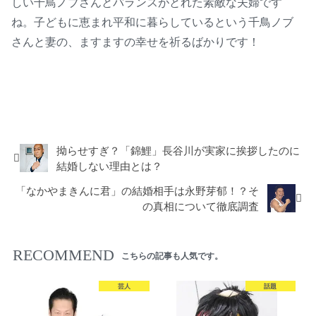
しい千鳥ノブさんとバランスがとれた素敵な夫婦です
ね。子どもに恵まれ平和に暮らしているという千鳥ノブ
さんと妻の、ますますの幸せを祈るばかりです！
話題
芸人
芸能・スポーツ
拗らせすぎ？「錦鯉」長谷川が実家に挨拶したのに
結婚しない理由とは？
「なかやまきんに君」の結婚相手は永野芽郁！？そ
の真相について徹底調査
RECOMMEND
こちらの記事も人気です。
芸人
話題