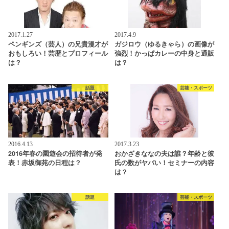
2017.1.27
2017.4.9
ペンギンズ（芸人）の兄貴漫才が
ガジロウ（ゆるきゃら）の画像が
おもしろい！芸歴とプロフィール
強烈！かっぱカレーの中身と通販
は？
は？
話題
芸能・スポーツ
2016.4.13
2017.3.23
2016年春の園遊会の招待者が発
おかざきななの夫は誰？年齢と彼
表！赤坂御苑の日程は？
氏の数がヤバい！セミナーの内容
は？
話題
芸能・スポーツ